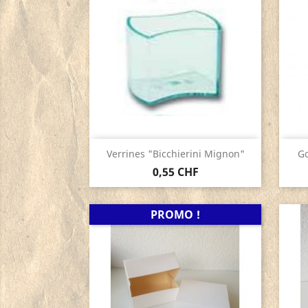
Aperçu rapide

Verrines "Bicchierini Mignon"
Go
0,55 CHF
PROMO !