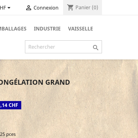
shopping_cart


Panier
(0)
CHF
Connexion
MBALLAGES
INDUSTRIE
VAISSELLE

CONGÉLATION GRAND
,14 CHF
 25 pces