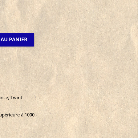
 AU PANIER
ance, Twint
périeure à 1000.-