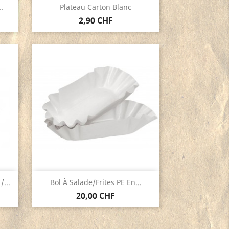
Aperçu rapide

.
Plateau Carton Blanc
2,90 CHF
Aperçu rapide

...
Bol À Salade/Frites PE En...
20,00 CHF