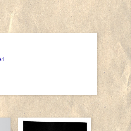
R
àrl