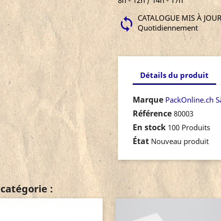
8h - 12h / 14h - 17h
CATALOGUE MIS À JOU
Quotidiennement
Détails du produit
Marque
PackOnline.ch S
Référence
80003
En stock
100 Produits
État
Nouveau produit
catégorie :