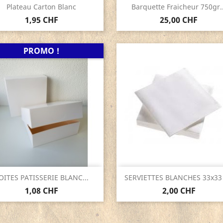
Aperçu rapide
Aperçu rapide


Plateau Carton Blanc
Barquette Fraicheur 750gr..
1,95 CHF
25,00 CHF
PROMO !
Aperçu rapide
Aperçu rapide


OITES PATISSERIE BLANC...
SERVIETTES BLANCHES 33x33 /
1,08 CHF
2,00 CHF