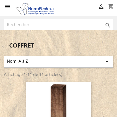
shopping_cart



COFFRET
Nom, A à Z

Affichage 1-11 de 11 article(s)