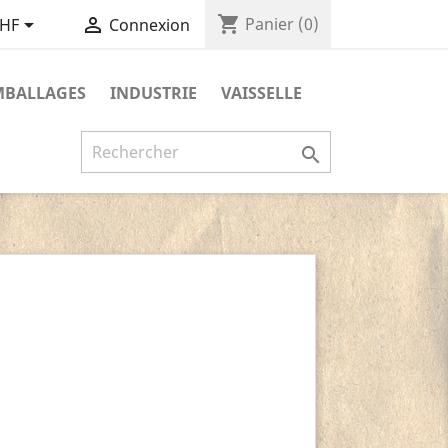
shopping_cart


Panier
(0)
CHF
Connexion
MBALLAGES
INDUSTRIE
VAISSELLE
