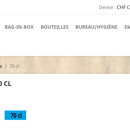
Devise :
CHF 
BAG-IN-BOX
BOUTEILLES
BUREAU/HYGIÈNE
E
e
70 cl
0 CL