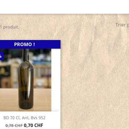
Trier 
 1 produit.
PROMO !
%
Aperçu rapide

BD 70 Cl, Ant, Bvs 952
0,70 CHF
0,78 CHF