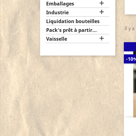

Emballages

Industrie
Liquidation bouteilles
Il y a
Pack's prêt à partir...

Vaisselle
-10