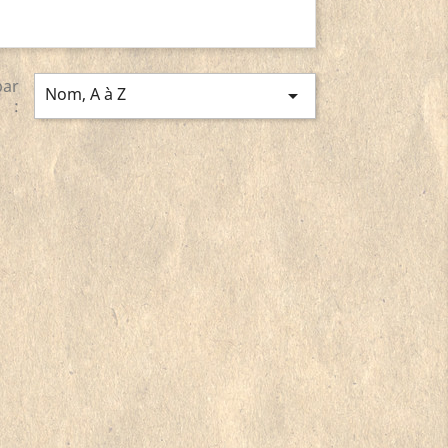
par
Nom, A à Z

: