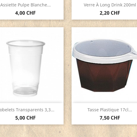
Aperçu rapide
Aperçu rapide


Assiette Pulpe Blanche...
Verre À Long Drink 200ml
4,00 CHF
2,20 CHF
Aperçu rapide
Aperçu rapide


obelets Transparents 3,3...
Tasse Plastique 17cl...
5,00 CHF
7,50 CHF