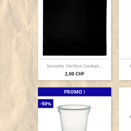
Aperçu rapide

Serviette 10x10cm Cocktail...
2,00 CHF
PROMO !
-50%