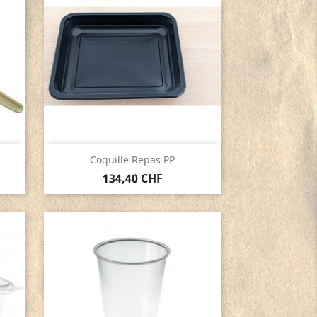
Aperçu rapide

Coquille Repas PP
134,40 CHF