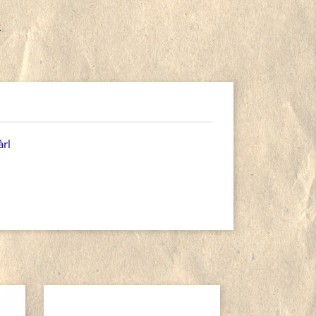
R
àrl