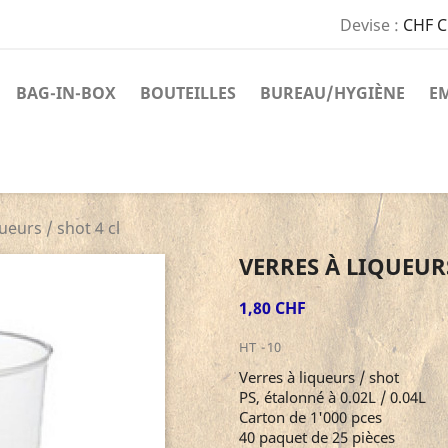
Devise :
CHF 
BAG-IN-BOX
BOUTEILLES
BUREAU/HYGIÈNE
E
ueurs / shot 4 cl
VERRES À LIQUEURS
1,80 CHF
HT
10
Verres à liqueurs / shot
PS, étalonné à 0.02L / 0.04L
Carton de 1'000 pces
40 paquet de 25 pièces