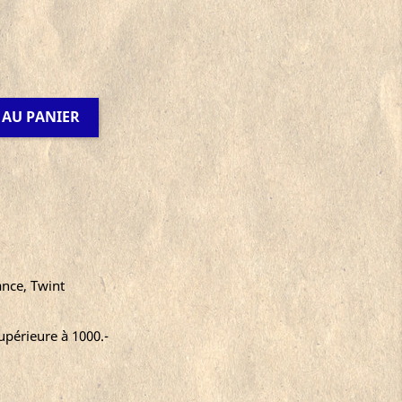
 AU PANIER
ance, Twint
périeure à 1000.-