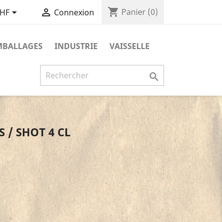
shopping_cart


Panier
(0)
CHF
Connexion
MBALLAGES
INDUSTRIE
VAISSELLE

 / SHOT 4 CL