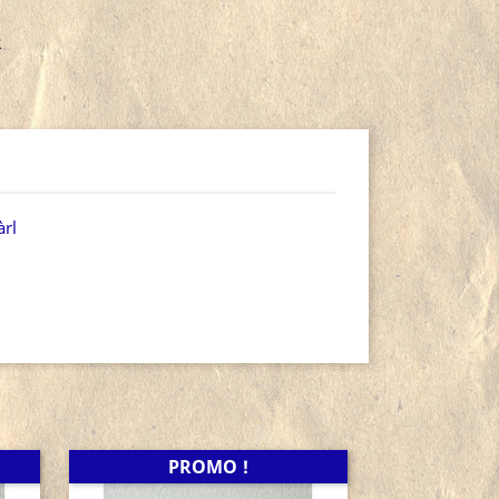
R
àrl
PROMO !