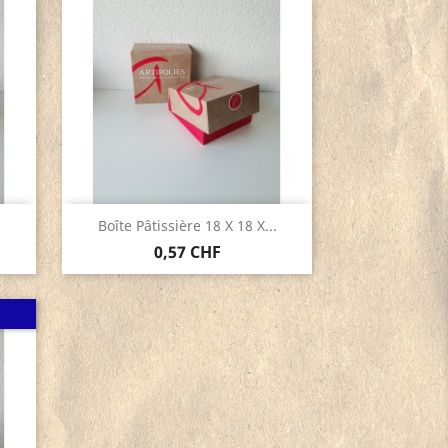
Aperçu rapide

.
Boîte Pâtissière 18 X 18 X...
0,57 CHF