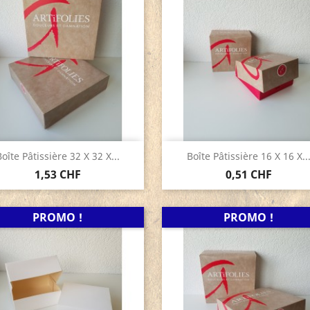
Aperçu rapide
Aperçu rapide


oîte Pâtissière 32 X 32 X...
Boîte Pâtissière 16 X 16 X..
1,53 CHF
0,51 CHF
PROMO !
PROMO !