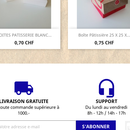
Aperçu rapide
Aperçu rapide


OITES PATISSERIE BLANC...
Boîte Pâtissière 25 X 25 X..
0,70 CHF
0,75 CHF
LIVRAISON GRATUITE
SUPPORT
toute commande supérieure à
Du lundi au vendredi
1000.-
8h - 12h / 14h - 17h