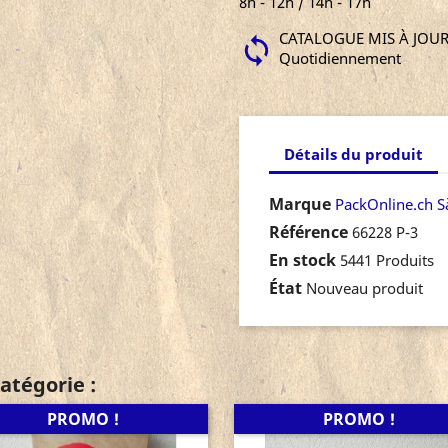
8h - 12h / 14h - 17h
CATALOGUE MIS À JOU
Quotidiennement
Détails du produit
Marque
PackOnline.ch S
Référence
66228 P-3
En stock
5441 Produits
État
Nouveau produit
atégorie :
PROMO !
PROMO !