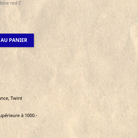
bine red C
 AU PANIER
ance, Twint
périeure à 1000.-