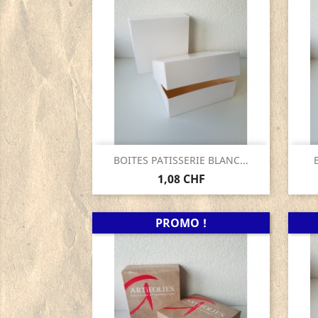
Aperçu rapide

BOITES PATISSERIE BLANC...
B
1,08 CHF
PROMO !