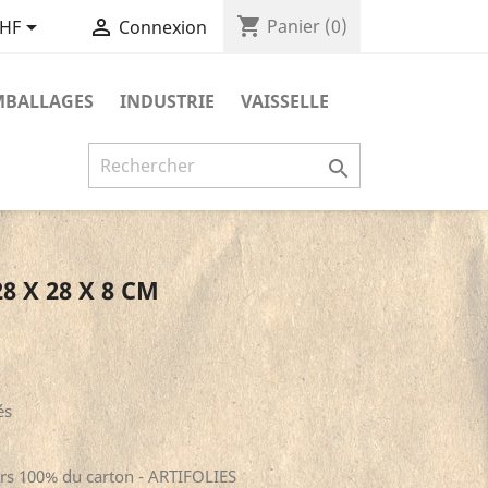
shopping_cart


Panier
(0)
CHF
Connexion
MBALLAGES
INDUSTRIE
VAISSELLE

8 X 28 X 8 CM
és
rs 100% du carton - ARTIFOLIES