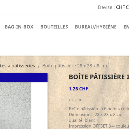
Devise :
CHF 
BAG-IN-BOX
BOUTEILLES
BUREAU/HYGIÈNE
E
tes à pâtisseries
Boîte pâtissière 28 x 28 x 8 cm
BOÎTE PÂTISSIÈRE 2
1,26 CHF
HT
10
Boîte pâtissière à 6 points coll
Dimensions: 28 x 28 x 8 cm
qualité: blanc
Impression OFFSET 3-4 couleu