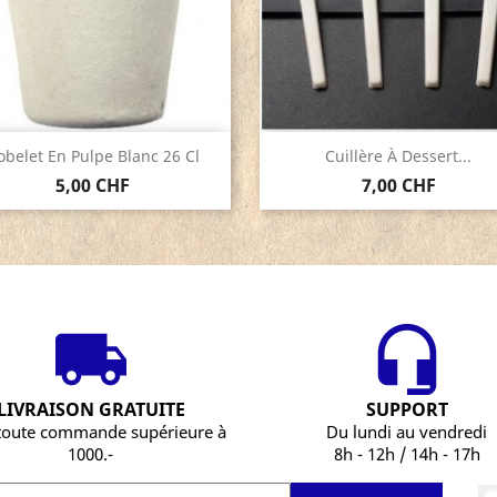
Aperçu rapide
Aperçu rapide


obelet En Pulpe Blanc 26 Cl
Cuillère À Dessert...
5,00 CHF
7,00 CHF
LIVRAISON GRATUITE
SUPPORT
toute commande supérieure à
Du lundi au vendredi
1000.-
8h - 12h / 14h - 17h