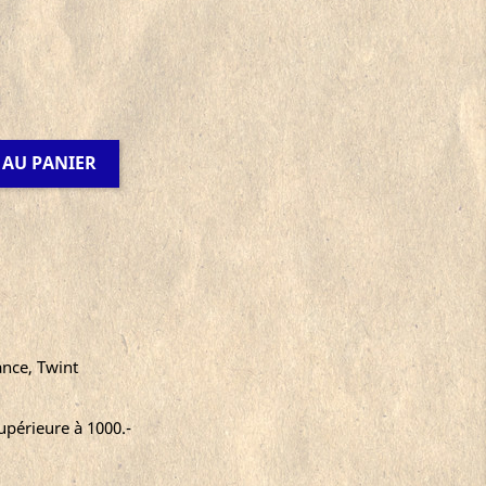
 AU PANIER
ance, Twint
périeure à 1000.-