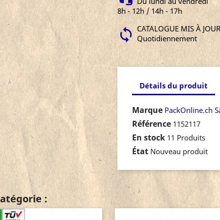
Du lundi au vendredi
8h - 12h / 14h - 17h
CATALOGUE MIS À JOU
Quotidiennement
Détails du produit
Marque
PackOnline.ch S
Référence
1152117
En stock
11 Produits
État
Nouveau produit
atégorie :