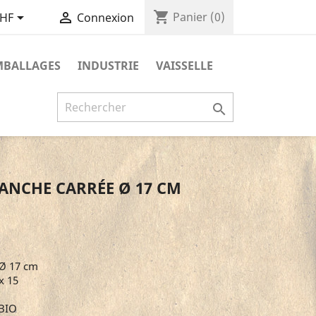
shopping_cart


Panier
(0)
CHF
Connexion
MBALLAGES
INDUSTRIE
VAISSELLE

LANCHE CARRÉE Ø 17 CM
 Ø 17 cm
x 15
 BIO