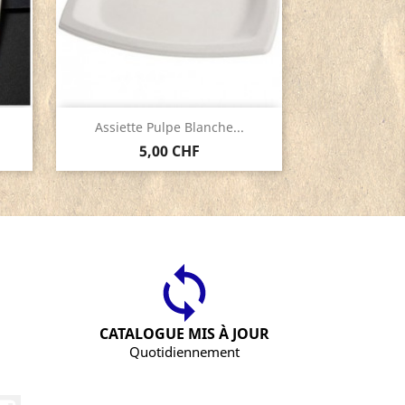
Aperçu rapide

Assiette Pulpe Blanche...
5,00 CHF
CATALOGUE MIS À JOUR
Quotidiennement
Instagram