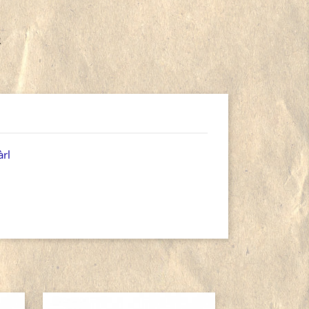
R
àrl