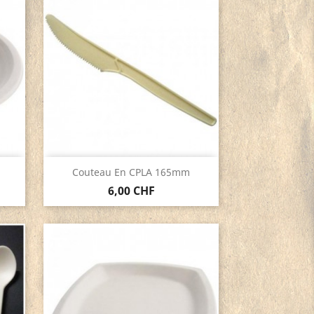
Aperçu rapide

.
Couteau En CPLA 165mm
6,00 CHF