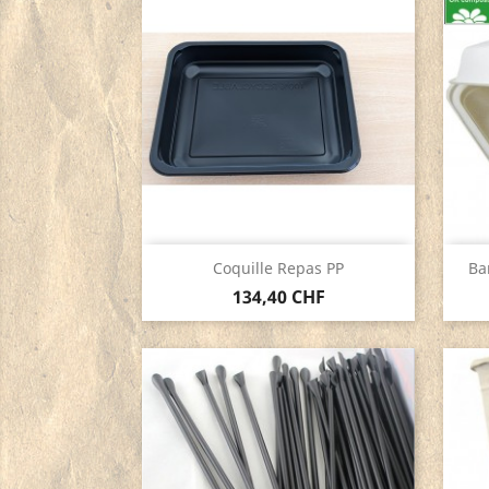
Aperçu rapide

Coquille Repas PP
Ba
134,40 CHF